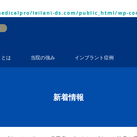
edicalpro/leilani-ds.com/public_html/wp-co
トとは
当院の強み
インプラント症例
新着情報